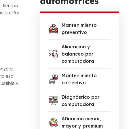
automotrices
el tiempo
ción. Por
Mantenimiento
preventivo
Alineación y
balanceo por
computadora
enza a
Mantenimiento
mpieza
correctivo
ustible y
Diagnóstico por
computadora
Afinación menor,
mayor y premium