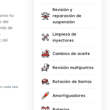
Revisión y
tores no
reparación de
o del
suspensión
emás de
s
Limpieza de
; así
inyectores
Cambios de aceite
Revisión multipuntos
Rotación de llantas
ón cada seis
Amortiguadores
Baterías